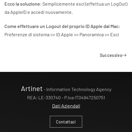
Ecco la soluzione
: Semplicemente esci (effettua un LogOut)
da AppleID e accedi nuovamente.
Come effettuare un Logout del proprio ID Apple dal Mac:
Preferenze di sistema >> ID Apple >> Panoramica >> Esci
Successivo
Artinet
- Information Technology Agency
REA: LE-330740 - P.Iva IT04947250751
Dati Aziendali
Contattaci